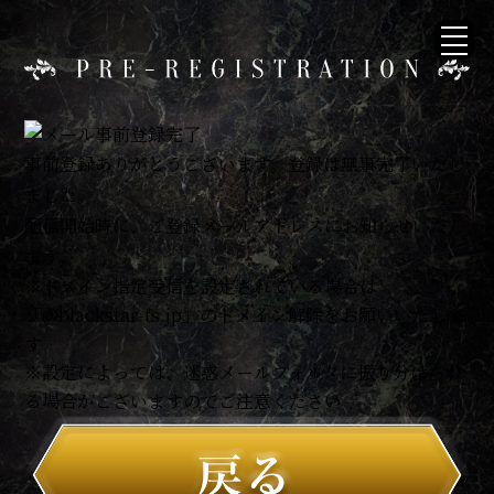
事前登録ありがとうございます。登録は無事完了いたし
ました。
配信開始時に、ご登録メールアドレスにお知らせいたし
ます。
※ドメイン指定受信を設定されている場合は
「@blackstar-ts.jp」のドメイン解除をお願いいたしま
す
※設定によっては、迷惑メールフォルダに振り分けられ
る場合がございますのでご注意ください