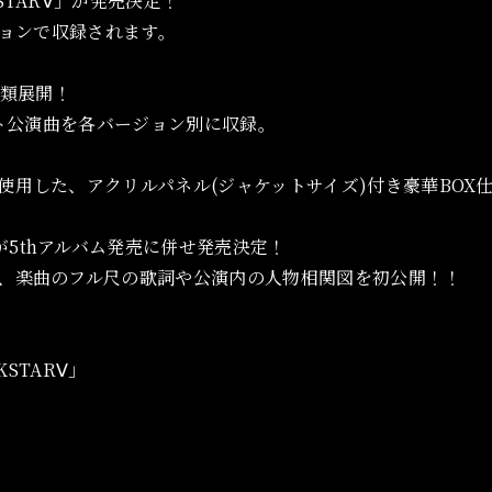
STARⅤ」が発売決定！
ジョンで収録されます。
2種類展開！
イベント公演曲を各バージョン別に収録。
使用した、アクリルパネル(ジャケットサイズ)付き豪華BOX
5thアルバム発売に併せ発売決定！
し、楽曲のフル尺の歌詞や公演内の人物相関図を初公開！！
CKSTARⅤ」