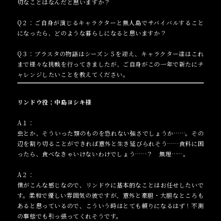
切なことはなんだと思いますか？
Q２：ご自身が演じるキャラクターと無人島でサバイバルすること
になったら、どのような暮らしになると思いますか？
Q３：ブラスタの物語はシーズン５を迎え、キャラクター達はこれ
まで様々な挑戦を行ってきましたが、ご自身がこの一年で新たにチ
ャレンジしたいことを教えてください。
リンドウ役：中島ヨシキ様
A１：
虫とか、そういった類のものを恐れない強さでしょうか……。その
辺を割り切ることができれば意外と生き延びられそう……食料に困
ったら、食べなきゃいけないわけでしょう……？ 無理……。
A２：
僕がこんな感じなので、リンドウに基本的なことはお任せしたいで
す。柔和で優しい雰囲気の彼ですが、意外と豪胆・大胆なところも
あると思っているので、こういう時はとても頼りになるはず！不測
の事態でも引っ張ってくれそうです。