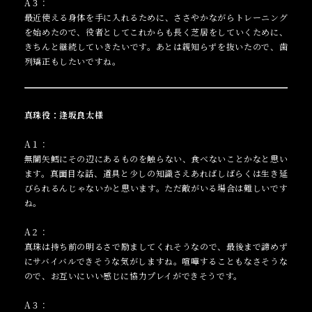
A３：
最近使える身体を手に入れるために、ささやかながらトレーニング
を始めたので、役者としてこれからも長く芝居をしていくために、
きちんと継続していきたいです。あとは親知らずを抜いたので、歯
列矯正もしたいですね。
真珠役：逢坂良太様
A１：
無闇矢鱈にその辺にあるものを触らない、食べないことかなと思い
ます。真面目な話、道具と少しの知識さえあればしばらくは生き延
びられるんじゃないかと思います。ただ敵がいる場合は難しいです
ね。
A２：
真珠は持ち前の明るさで励ましてくれそうなので、最後まで諦めず
にサバイバルできそうな気がしますね。喧嘩することもなさそうな
ので、お互いにいい感じに協力プレイができそうです。
A３：