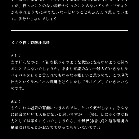
すが、行ったことのない場所ややったことのないアクティビティと
かをやれるうちにやりたいなーということをふんわり思っていま
す。多分やらないでしょう！
メノウ役：斉藤壮馬様
A１：
まず肝心なのは、可能な限りそのような状況にならないように努め
ることではないでしょうか。あまり知識のない一般人がいきなりサ
バイバルをしろと言われてもなかなか難しいと思うので、この現代
社会というサバイバル環境をどうにかしてサバイブしていきたいも
のです。
A２：
もうこれは温泉の有無につきるのでは、という気がします。そんな
に都合のいい無人島はないと思いますが……(笑)。とにかく彼は戦
力としては考えにくいでしょうから、お風呂(水浴び)と睡眠環境の
構築だけなんとかおだててやってもらいたいですね。