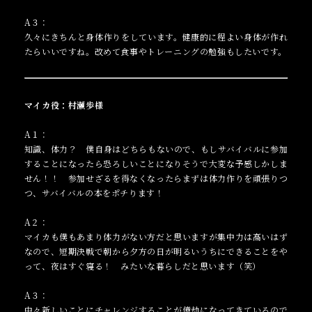
A３：
久々にきちんと身体作りをしています。健康的に程よい身体が作れ
たらいいですね。改めて食事やトレーニングの勉強もしたいです。
マイカ役：村瀬歩様
A１：
知識、体力？ 僕自身はどちらもないので、もしサバイバルに参加
することになったら恐ろしいことになりそうで大変な予感しかしま
せん！！ 参加せざるを得なくなったらまずは体力作りを頑張りつ
つ、サバイバルの本をポチります！
A２：
マイカも僕もあまり体力がない方だと思いますが集中力は高いはず
なので、短期決戦で朝から夕方の日が明るいうちにできることをや
って、夜はすぐ寝る！ みたいな暮らしだと思います（笑）
A３：
中々新しいことにチャレンジすることが億劫になってきているので