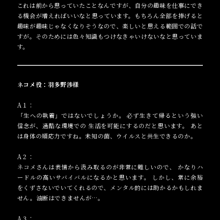
これは前から思っていたことなんですが、自分の趣味を仕事にでき
る機会が増えればいいなと思っています。もちろん全部を捧げると
趣味が趣味じゃなくなりそうなので、楽しいと思える範囲での話で
すが。そのためには色々知識もつけなきゃいけないなと思っていま
す。
ネコメ役：羽多野渉様
A１：
「生への執着」ではないでしょうか。 必ず生きて帰るという強い
信念が、過酷な環境での 生活を可能にするのだと思います。 あと
は身体の順応力ですね。未知の菌、ウイルスと共生できるのか。
A２：
ネコメさんは表情から汲み取るのが非常に難しいので、 かなりハ
ードルの高いサバイバルになるかと思います。 しかし、常に余裕
をくずさないでいてくれるので、メンタル的には助かるかもしれま
せん。油断はできませんが…。
A３：