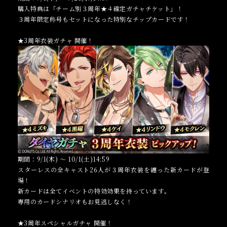
購入特典は「チーム別３周年★４確定ガチャチケット」！
３周年限定称号もセットになった特別なチップカードです！
★3周年衣装ガチャ 開催！
期間：9/1(木) ～ 10/1(土)14:59
スターレスの全キャスト26人が３周年衣装を纏った新カードが登
場！
新カードは全てイベントの特効効果を持っています。
専用のカードシナリオもお見逃しなく！
★3周年スペシャルガチャ 開催！