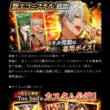
新★４ミズキ はエコースキルの新カード！
即座に、全レーンの2小節分のロングノート以外のノートを最高判
定で処理し、SCOREを100％アップ（クールタイム：特大）
他キャストのスキル発動に自動で応じ、発動時にはボイスがミズキ
専用演出に！
★カスタム公演について