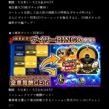
期間：9/1(木) ～ 9/23(金)04:59
毎日最大30回ガチャが無料！
ルーレットを回して出た目の回数だけ特別なガチャが引ける！
さらにデイリーBINGOでルーレットを強化すると、30回ガチャの
確率が大幅アップ！
★３周年デイリーBINGO
期間：9/1(木) ～ 9/21(水)14:59
ミッションクリアで報酬ゲット！
難易度を選んで毎日挑戦できるミッション形式のビンゴにチャレン
ジ！