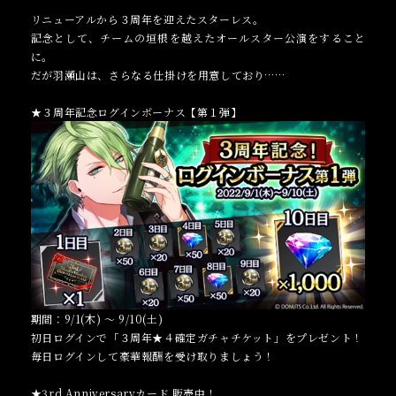
リニューアルから３周年を迎えたスターレス。
記念として、チームの垣根を越えたオールスター公演をすること
に。
だが羽瀬山は、さらなる仕掛けを用意しており……
★３周年記念ログインボーナス【第１弾】
期間：9/1(木) ～ 9/10(土)
初日ログインで「３周年★４確定ガチャチケット」をプレゼント！
毎日ログインして豪華報酬を受け取りましょう！
★3rd Anniversaryカード 販売中！