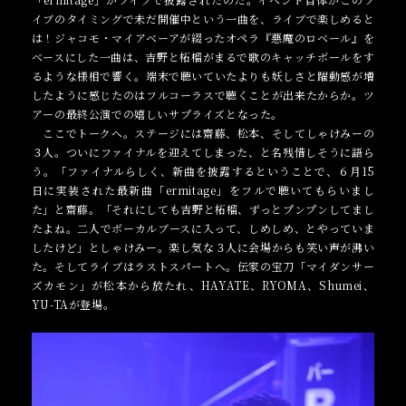
イブのタイミングで未だ開催中という一曲を、ライブで楽しめると
は！ジャコモ・マイアベーアが綴ったオペラ『悪魔のロベール』を
ベースにした一曲は、吉野と柘榴がまるで歌のキャッチボールをす
るような様相で響く。端末で聴いていたよりも妖しさと躍動感が増
したように感じたのはフルコーラスで聴くことが出来たからか。ツ
アーの最終公演での嬉しいサプライズとなった。
ここでトークへ。ステージには齋藤、松本、そしてしゃけみーの
３人。ついにファイナルを迎えてしまった、と名残惜しそうに語ら
う。「ファイナルらしく、新曲を披露するということで、６月15
日に実装された最新曲「ermitage」をフルで聴いてもらいまし
た」と齋藤。「それにしても吉野と柘榴、ずっとプンプンしてまし
たよね。二人でボーカルブースに入って、しめしめ、とやっていま
したけど」としゃけみー。楽し気な３人に会場からも笑い声が沸い
た。そしてライブはラストスパートへ。伝家の宝刀「マイダンサー
ズカモン」が松本から放たれ、HAYATE、RYOMA、Shumei、
YU-TAが登場。