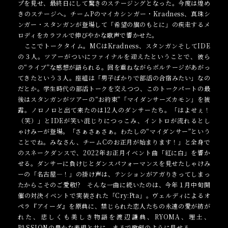
プを見せ、最終日にして驚きのステージングとなった。今度は煌め
きのステージへ。チームPのマイカシンガー・Kradness、真珠シ
ンガー・スタンガンが登場して「希望の旗のもとに」の疾走するメ
ロディをカラフルで伸びやかな歌声で響かせた。
ここでトークタイム。MCはKradness、スタンガンそしてIDE
の３人。ツアーがついにファイナルを迎えたということで、彼ら
の“ライブ”な感想が語られる。回を重ねながらボルテージがあがっ
てきたという３人。座組は「男子ばかりで部活の合宿みたい」なの
だとか。学生時代の部活トークを交えつつ、このトークパートの最
後はスタンガンがツアーの“お約束”「マイダンサーズカモン」を披
露。ノロノロと出て来たのは12人のダンサーたち。「はよせぇ！
（笑）」とIDEが笑い混じりにつっこみ、イントロが流れるとし
ゃけみーが登場。「さぁさぁさぁ。わたしの“マイダンサー”という
ことでね。みなさん、チームCのお正月が始まります！」と全身で
のスネークダンスで、2022年お正月イベント曲「紅に白」を響か
せる。ダンサーに負けじとダンスパフォーマンスを見せたしゃけみ
ーの「名古屋―！」の掛け声は、テンションがアガりきってしまっ
たからこそのご愛敬!? そんな一曲に続いたのは、今年１月中旬開
催の対決イベントで実装された「Cry:Pta」。ヴェルディによるオ
ペラ『アイーダ』を原典に、禁じられた恋人たちの永遠の愛が紡が
れた、悲しくも美しき物語を渡辺謙典、RYOMA、理土、
PASSIONの豊かな表現と共に、まるで歌劇のように見せる。