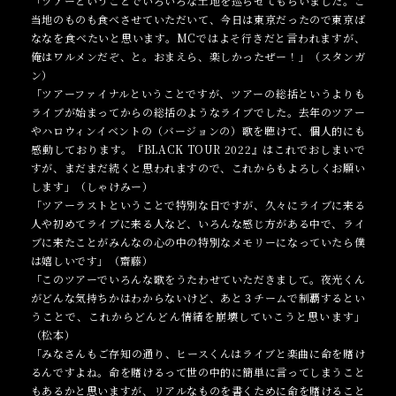
「ツアーということでいろいろな土地を巡らせてもらいました。ご
当地のものも食べさせていただいて、今日は東京だったので東京ば
ななを食べたいと思います。MCではよそ行きだと言われますが、
俺はワルメンだぞ、と。おまえら、楽しかったぜー！」（スタンガ
ン）
「ツアーファイナルということですが、ツアーの総括というよりも
ライブが始まってからの総括のようなライブでした。去年のツアー
やハロウィンイベントの（バージョンの）歌を聴けて、個人的にも
感動しております。『BLACK TOUR 2022』はこれでおしまいで
すが、まだまだ続くと思われますので、これからもよろしくお願い
します」（しゃけみー）
「ツアーラストということで特別な日ですが、久々にライブに来る
人や初めてライブに来る人など、いろんな感じ方がある中で、ライ
ブに来たことがみんなの心の中の特別なメモリーになっていたら僕
は嬉しいです」（齋藤）
「このツアーでいろんな歌をうたわせていただきまして。夜光くん
がどんな気持ちかはわからないけど、あと３チームで制覇するとい
うことで、これからどんどん情緒を崩壊していこうと思います」
（松本）
「みなさんもご存知の通り、ヒースくんはライブと楽曲に命を賭け
るんですよね。命を賭けるって世の中的に簡単に言ってしまうこと
もあるかと思いますが、リアルなものを書くために命を賭けること