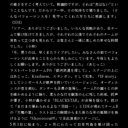
の重さをすごく考えていて。側面的ですが、それは“次はない”とい
うことなんです。だからツアー中、その気持ちで廻りました。（そ
んなパフォーマンスを）見守ってくれた方たちに感謝します」
（IDE）
「ツアー、ありがとうございました。いろんな挑戦があり、全チー
ムで駆け抜けてきましたが、それぞれの公演でそれぞれのチームが
背負って立つ姿も見られて、お客さんと一緒に楽しめた幸せな時間
でした」（小林）
「今、思うのは、早くまたライブがしたい。みなさんの前でパフォ
ーマンスが出来ることを心から楽しみにしています。今後ともよろ
しくお願いします。ありがとうございました」（あじっこ）
ラストパートはチームPの「銀河鉄道を探して」。ステージの上に
はあじっこ、Kradness、スタンガン。そして松本。『IF story』
としてシンガー４人が歌声を紡いでいくバージョンに、オーディエ
ンスが息を飲む。ダンサーも全員が登場し、チームPの面々との絆
を確かめるように踊り、柔らかな灯を観客の心に残した刹那、銃声
が響き、小林が轟かせる「BLACKSTAR」が会場を揺らす。続け
て「まだまだ暴れられるよな？羽田―！」とIDEが現れてチームB
の「天魔の宴」、ラストはこの瞬間からまた新たな年の幕開けを告
げるように「Shooooout!!!」で全出演者がステージに。
5月3日に始まり、２ヶ月にわたって日本列島を駆け回った