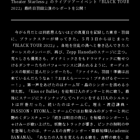
Theater Starless-』のライブツアーイベント「BLACK TOUR
2022」最終日羽田公演のレポートを公開！
今が６月だとは到底思えないほどの真夏日を記録した東京・羽田
に、ブラックスターが帰ってきた。５月３日からはじまった
『BLACK TOUR 2022』。各地を狂乱の渦へと巻き込んできたス
ターレスのメンバーが、再び、Zepp Hanedaのステージに立つ。
荒々しさも優美さも、ダイナミックさをもドラマティックに魅せつ
けるダンサーたちのパフォーマンスに誘われるように、オーディエ
ンスの眼前に並んだシンガーたち。「ファイナル、羽田！準備は出
来ているんだろうなぁ！？おまえらーーーっ！ブチあげるぞーーー
ー！」。第一声をあげたのはチームW・晶のシンガーを務める小
林太郎。「Kiss or Bullet」を総勢12人のダンサーと共に歌う。最
後にステージにラインナップして
ヘドバンをする
13人のシルエッ
トは圧巻だった。続いたのはチームC。理土・渡辺謙典・
PASSION・RYOMA…とチームCではお馴染みのダンサーと共に
艶めくダンスチューン「続きは明日の夜に」を柘榴のシンガー・し
ゃけみーが歌い上げた。妖艶なトラックが響き、ピンクの照明の中
を登場したのは、チームKの吉野シンガー・齋藤知輝(Academic
BANANA)。「あなたの人生を変えられる歌を、吉野の歌を、全