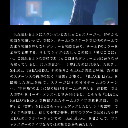
入れ替わるようにスタンガンとあじっこもステージへ。軽やかな
楽曲を笑顔いっぱいで歌う。チームPのステージでは他のチームで
あまり笑顔を見せないダンサーも笑顔で踊り、チームPのカラーを
全身で表現する。そしてライブはあじっこの歌う「陽はここに」
へ。こぼれるような笑顔であじっこ自身もダンサーと共に踊りなが
ら歌っていると、尺八の音が……！現れたのはTORA、たぬき、
SHIMa、TAKAHIRO。その後ろからIDEが悠然と登場。あの日
のスターレスの再現の如く「日蝕」が響く。『BLACK LIVE』を
踏襲した演出を経て、ステージはそのままチームBのターン
へ。“不死鳥”のように蘇り続けるチームBを称える「讃B歌」で５
人の勢いをオーディエンスへと刻み付けると、こちらも『BLACK
HALLOWEEN』で披露されたチームBライブの真骨頂曲、「炎
神」と「雷神」をIDE自らマッシュアップしたという「炎雷神」で
フロアを席捲し、続けて小林が登場。昨年のツアーで生まれた小林
とIDEのコラボバージョンでの「Bad Blood」を響かせて、ブラ
ックスターのライブならではの熱で会場を満たした。