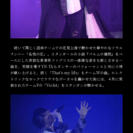
続いて同じく混成チームでの花見公演で聴かせた華やかなソウル
ナンバー「名残の花」。スタンダールの小説『パルムの僧院』をベ
ースにした奔放な美青年ファブリスの一直線な姿をも感じさせる一
曲を、笑顔を零すYU-TAらダンサーのパフォーマンスと共に小林
が歌い上げると、続く「That’s my life」もチームWの曲。エレク
トリックなロックでラウドなボーカルを轟かせた後には、４月に実
装されたチームPの「Violet」をスタンガンが聴かせる。