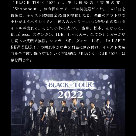
『BLACK TOUR 2022』。実は最後の「天魔の宴」
「Shooooout!!!」は今回のツアーでは初披露だった。この2曲を
最後に、キャスト歌唱曲全95曲を披露したと、楽曲のアウトロで
小林がネタバラシすると、後ろのスクリーンには全95曲の楽曲タ
イトルが流れる。そして小林に続いて、齋藤、松本、あじっこ、
Kradness、スタンガン、IDE、しゃけみー、全てのシンガーがや
り切った笑顔で挨拶。シンガー8名、ダンサー12名、「A HAPPY
NEW YEAR！」の晴れやかな声を列島に刻み付け、キャスト実装
曲を全て歌い踊り切るという挑戦的な『BLACK TOUR 2022』は
幕を閉じた。