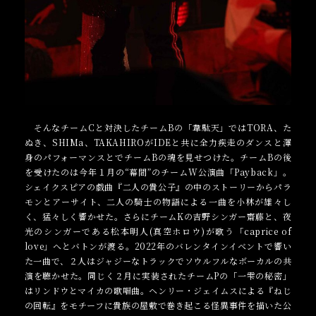
そんなチームCと対決したチームBの「韋駄天」ではTORA、た
ぬき、SHIMa、TAKAHIROがIDEと共に全力疾走のダンスと渾
身のパフォーマンスとでチームBの魂を見せつけた。チームBの後
を受けたのは今年１月の“幕間”のチームW公演曲「Payback」。
シェイクスピアの戯曲『二人の貴公子』の中のストーリーからパラ
モンとアーサイト、二人の騎士の物語による一曲を小林が雄々し
く、猛々しく響かせた。さらにチームKの吉野シンガー齋藤と、夜
光のシンガーである松本明人(真空ホロウ)が歌う「caprice of
love」へとバトンが渡る。2022年のバレンタインイベントで響い
た一曲で、２人はジャジーなトラックでソウルフルなボーカルの共
演を聴かせた。同じく２月に実装されたチームPの「一雫の秘密」
はリンドウとマイカの歌唱曲。ヘンリー・ジェイムスによる『ねじ
の回転』をモチーフに貴族の屋敷で巻き起こる怪異事件を描いた公