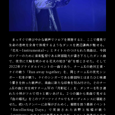
まっすぐで伸びやかな歌声でフロアを席捲すると、ここで優美で
生命の息吹を全身で体現するようなダンスを渡辺謙典が魅せる。
「花火〜Instrumental〜」とタイトルのつけられた楽曲は、今回
のツアーのために音楽監督である阿部隆大が書き下ろしたダンス曲
で、夜空に大輪を咲かせる花火の如き“命”を感じさせた。そして
2022年ブライダルイベントの一曲であり、チームKの絶対王者・
ケイの歌う「Run away together」を、同じチームKの夜光シン
ガー・松本が歌う。ケイのシンガーである藤田玲とはまたひと味違
う響きを持った歌声が、楽曲に新たな印象を刻み付けた。そのチー
ムKの曲と対を成すチームWの「月影紅く」を、ダンサーを引き連
れた小林がフルで切々と歌いあげる。２つの面から楽曲で見せる
『血の婚礼』をこのツアーファイナルでもオーディエンスに堪能さ
せた。続いたナンバーに会場がざわめく。幕間を担う最新イベント
「Recollecting Days」で実装された吉野と柘榴が歌う
「ermitage」がライブで披露されたのだ。イベント自体がこのラ