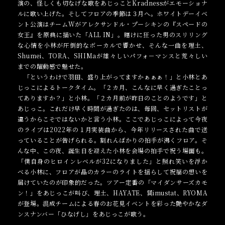
演の、怪しくも切なげな歌をあじっことKradnessがエモーショナ
ルに歌い上げた。そしてフロアの季節は３月へ。ホワイトデーイベ
ント公演はチームWがアレクサンドル・プーシキンの『スペードの
女王』を原典に描いた「ALL IN」。賭けに狂った男のスリリング
な心情を小林が圧倒的なボーカルで響かせ、そんな一曲を理土、
Shumei、TORA、SHIMaが雄々しいパフォ－マンスと荒々しい
までの躍動感で魅せた。
「というわけで羽田、盛り上がってますかぁぁぁ！」と小林とあ
じっこによるトークタイム。「２カ月、こんなに早く過ぎたことっ
てありますか？」と小林。「２カ月前が昨日のことのようです」と
あじっこ。これだけ早く時間が過ぎたのは、毎回、セットリストが
違うからこそではないかと言う小林。ここであじっこによって今夜
のライブは2022年の１月実装曲から、今年リリースされた曲で送
っていることが告げられる。割れんばかりの拍手が沸くフロア。そ
んな中、この夜、誕生日を迎えた小林を会場の拍手で祝う場面も。
「僕自身のヒロインレベルが32になりました」と照れ笑いを浮か
べる小林に、フロアが晶のカラーのライトを揺らして祝福の想いを
届けていたのが印象的だった。ツアー定番の「マイダンサーズカモ
ン！」をあじっこが叫び、理土、HAYATE、巽imustat、RYOMA
が登場。混成チームによる春のお花見イベントを彩った艶やかなダ
ンスナンバー「ひなげし」をあじっこが歌う。