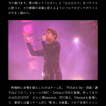
力で届けます。受け取ってください」と「ひらひらり」をパワフル
に放つと、その齋藤の言葉に応えるようにフロアのピンクのライト
が大きく揺れた。
物理的に会場を揺らしたのはチームB。「What’s Up！羽田！調
子はどうだ？」とヒースのMC・Takuya IDEが登場。伴ってきた
のはHAYATE!? さらに巽imustat、RYOMA、Shumeiも登場し
て、普段とは違うチームBで「影炎」を披露。フロア全体でジャン