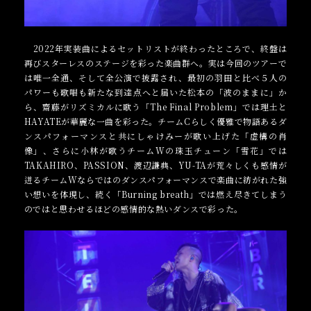
2022年実装曲によるセットリストが終わったところで、終盤は
再びスターレスのステージを彩った楽曲群へ。実は今回のツアーで
は唯一全通、そして全公演で披露され、最初の羽田と比べ５人の
パワーも歌唱も新たな到達点へと届いた松本の「波のままに」か
ら、齋藤がリズミカルに歌う「The Final Problem」では理土と
HAYATEが華麗な一曲を彩った。チームCらしく優雅で物語あるダ
ンスパフォーマンスと共にしゃけみーが歌い上げた「虚構の肖
像」、さらに小林が歌うチームWの珠玉チューン「雪花」では
TAKAHIRO、PASSION、渡辺謙典、YU-TAが荒々しくも感情が
迸るチームWならではのダンスパフォーマンスで楽曲に紡がれた強
い想いを体現し、続く「Burning breath」では燃え尽きてしまう
のではと思わせるほどの感情的な熱いダンスで彩った。