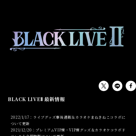
EVENT
BLACK LIVEⅡ 最新情報
2022/1/17：ライブグッズ事後通販＆カラオケまねきねこコラボに
ついて更新
2021/12/20：プレミアムVIP席・VIP席グッズ＆カラオケコラボド