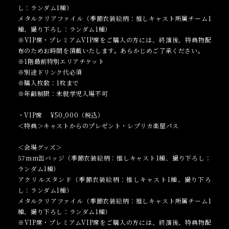
し：ランダム1種）
メタルクリアファイル（季節衣装絵柄：推しキャスト所属チーム1
種、撮り下ろし：ランダム1種）
※VIP席・プレミアムVIP席をご購入の方には、終演後、特典物配
布のためお時間を頂戴いたします。あらかじめご了承ください。
※1階最前特別エリアチケット
※別途ドリンク代必須
※購入枚数：1枚まで
※年齢制限：未就学児入場不可
・VIP席 ¥50,000（税込）
＜特典＞キャストからのプレゼント・レプリカ楽屋パス
＜会場グッズ＞
57mm缶バッジ（季節衣装絵柄：推しキャスト1種、撮り下ろし：
ランダム1種）
アクリルスタンド（季節衣装絵柄：推しキャスト1種、撮り下ろ
し：ランダム1種）
メタルクリアファイル（季節衣装絵柄：推しキャスト所属チーム1
種、撮り下ろし：ランダム1種）
※VIP席・プレミアムVIP席をご購入の方には、終演後、特典物配