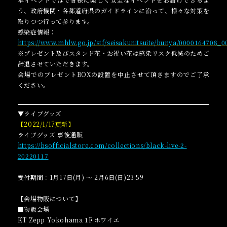
う、政府機関・各都道府県のガイドラインに沿って、様々な対策を
取りつつ行って参ります。
感染症情報：
https://www.mhlw.go.jp/stf/seisakunitsuite/bunya/0000164708_0
※プレゼント及びスタンド花・お祝い花は感染リスク低減のためご
辞退させていただきます。
会場でのプレゼントBOXの設置を中止させて頂きますのでご了承
ください。
▼ライブグッズ
【2022/1/17更新】
ライブグッズ 事後通販
https://bsofficialstore.com/collections/black-live-2-
20220117
受付期間：1月17日(月) ～ 2月6日(日)23:59
【会場物販について】
■物販会場
KT Zepp Yokohama 1F ホワイエ