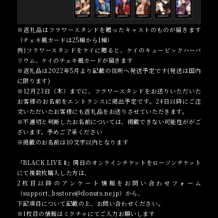
※返礼品はフラワースタンドを贈ったキャストのものが届きます
（チェキ風カードは25種から1種）
例)フラワースタンドをケイに贈ると、ケイのキュービックハーバ
リウム、ケイのチェキ風カードが届きます
※返礼品は2022年5月より記載の住所へ発送予定です(発送は国内
に限ります)
※12月23日（木）までに、フラワースタンドをお送りいただいた
お客様のお名前をエントランスに掲出予定です。24日以降にご注
文いただいたお客様にも返礼品をお送りさせていただきます。
※不適切と判断したお名前については、掲載できない可能性ががご
ざいます。予めご了承ください
※掲載のお名前は10文字以内となります
「BLACK LIVE Ⅱ」同日のオンラインチケットをローソンチケット
にて複数枚購入した方は、
2枚目以降のアンケート情報をお問い合わせフォーム
（support_bsstore@donuts.ne.jp）から、
下記項目について記載の上、お問い合わせください。
※1枚目の情報はミクチャにてご入力お願いします