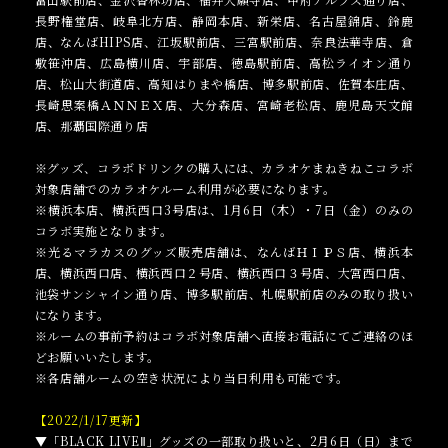
長野権堂店、岐阜北方店、静岡本店、新栄店、名古屋錦店、鈴鹿
店、なんばHIPS店、江坂駅前店、三宮駅前店、奈良法華寺店、倉
敷笹沖店、広島横川店、宇部店、徳島駅前店、高松ライオン通り
店、松山大街道店、高知はりまや橋店、博多駅前店、佐賀本庄店、
長崎思案橋ＡＮＮＥＸ店、大分森店、宮崎老松店、鹿児島天文館
店、那覇国際通り店
※グッズ、コラボドリンクの購入には、カラオケまねきねこコラボ
対象店舗でのカラオケルーム利用が必要になります。
※横浜本店、横浜西口3号店は、1月6日（木）・7日（金）のみの
コラボ実施となります。
※光るマラカスのグッズ販売店舗は、なんばＨＩＰＳ店、横浜本
店、横浜西口店、横浜西口２号店、横浜西口３号店、大宮西口店、
池袋サンシャイン通り店、博多駅前店、札幌駅前店のみの取り扱い
になります。
※ルームの事前予約はコラボ対象店舗へ直接お電話にてご連絡のほ
どお願いいたします。
※各店舗ルームの空き状況により当日利用も可能です。
【2022/1/17更新】
▼「BLACK LIVEⅡ」グッズの一部取り扱いと、2月6日（日）まで