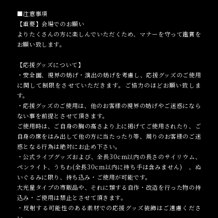
■注意事項
【重要】会場でのお願い
よりたくさんの方に楽しんでいただくため、マナーを守って鑑賞を
お願い致します。
【応援グッズについて】
・安全面、視界の妨げ・演出の妨げを考慮し、応援グッズのご使用
に関して制限をさせていただきます。ご協力のほどお願い致しま
す。
・応援グッズのご使用は、他のお客様の視界の妨げやご迷惑になら
ない事を前提とさせて頂きます。
ご使用時は、ご自身の胸の高さより上に掲げてご使用されたり、ご
自身の席をはみ出して他の方に当たったり等、周りのお客様のご迷
惑となる行為は絶対にお止め下さい。
・公式ライブグッズおよび、全長30cm以内の長さのサイリウム、
ペンライト、うちわ(全長30cm以内に持ち手は含みません) 、ぬ
いぐるみに限り、持ち込み・ご使用が可能です。
大光量タイプの市販品や、それに類する自作・改造を行った物の持
込み・ご使用は禁止とさせて頂きます。
・反射する可能性のある素材での応援グッズ装飾はご遠慮くださ
い。