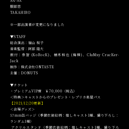
SA-SA
服部悠
TAKAHIRO
※一部出演者が変更になりました
▼STAFF
総合演出：福山 桜子
音楽監督：阿部 隆大
振付：泰智 (KoRocK)、楢木和也 (梅棒)、CluMsy CracKer-
Jack
制作：株式会社ONTASTE
主催：DONUTS
▼チケット
・プレミアムVIP席 ￥70,000（税込）
＜特典＞キャストからのプレゼント・レプリカ楽屋パス
【2021/12/20更新】
＜会場グッズ＞
57mm缶バッジ（季節衣装絵柄：推しキャスト1種、撮り下ろし：
ランダム1種）
アクリルスタンド（季節衣装絵柄：推しキャスト1種、撮り下ろ