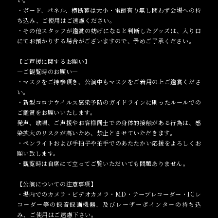
・ボード、パネル、横断幕は大小・電飾有り無し問わず会場への持
ち込み、ご使用はご遠慮ください。
・その他スタッフが鑑賞の妨げになると判断したグッズは、入り口
にてお預かりする場合がございますので、予めご了承ください。
【ご声援に関するお願い】
―ご観覧時のお願い―
・マスクをご持参頂き、公演中もマスクをご着用の上ご鑑賞くださ
い。
・新型コロナウイルス感染予防のガイドラインに則ったルールでの
ご鑑賞をお願いいたします。
発声、歌唱、ご声援やお客様同士での身体的接触がある行為は、感
染拡大のリスクが高いため、禁止とさせていただきます。
・ペンライトおよび手拍子や拍手でのあたたかい応援をよろしくお
願い致します。
・観覧時は自席にて立ってご覧いただいても問題ありません。
【公演についての注意事項】
・場内でのカメラ・ビデオカメラ・MD・テープレコーダー・ICレ
コーダー等の録音録画機器、及びレーザーポインターの持ち込
み、ご使用はご遠慮下さい。