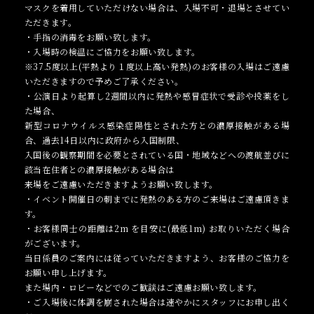
マスクを着用していただけない場合は、入場不可・退場とさせてい
ただきます。
・手指の消毒をお願い致します。
・入場時の検温にご協力をお願い致します。
※37.5度以上(平熱より１度以上高い発熱)のお客様の入場はご遠慮
いただきますので予めご了承ください。
・公演日より起算し2週間以内に発熱や感冒症状で受診や投薬をし
た場合、
新型コロナウイルス感染症陽性とされた方との濃厚接触がある場
合、過去14日以内に政府から入国制限、
入国後の観察期間を必要とされている国・地域などへの渡航並びに
該当在住者との濃厚接触がある場合は
来場をご遠慮いただきますようお願い致します。
・イベント開催日の朝までに発熱のある方のご来場はご遠慮頂きま
す。
・お客様同士の距離は2m を目安に(最低1m) お取りいただく場合
がございます。
当日係員のご案内には従っていただきますよう、お客様のご協力を
お願い申し上げます。
また場内・ロビーなどでのご歓談はご遠慮お願い致します。
・ご入場後に体調を崩された場合は速やかにスタッフにお申し出く