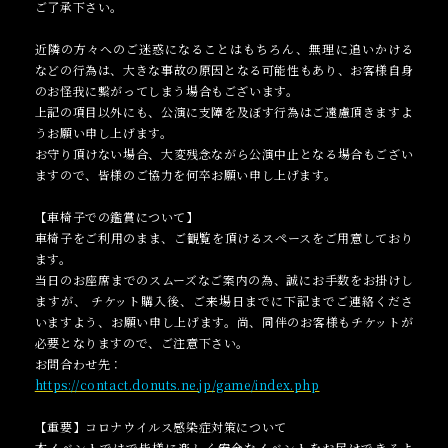
ご了承下さい。
近隣の方々へのご迷惑になることはもちろん、無理に追いかける
などの行為は、大きな事故の原因となる可能性もあり、お客様自身
のお怪我に繋がってしまう場合もございます。
上記の項目以外にも、公演に支障を及ぼす行為はご遠慮頂きますよ
うお願い申し上げます。
お守り頂けない場合、大変残念ながら公演中止となる場合もござい
ますので、皆様のご協力を何卒お願い申し上げます。
【車椅子での鑑賞について】
車椅子をご利用のまま、ご観覧を頂けるスペースをご用意しており
ます。
当日のお座席までのスムーズなご案内の為、誠にお手数をお掛けし
ますが、 チケット購入後、ご来場日までに下記までご連絡くださ
いますよう、お願い申し上げます。尚、同伴のお客様もチケットが
必要となりますので、ご注意下さい。
お問合わせ先：
https://contact.donuts.ne.jp/game/index.php
【重要】コロナウイルス感染症対策について
本イベントではで皆様に楽しく安全なイベントをお届けできるよ