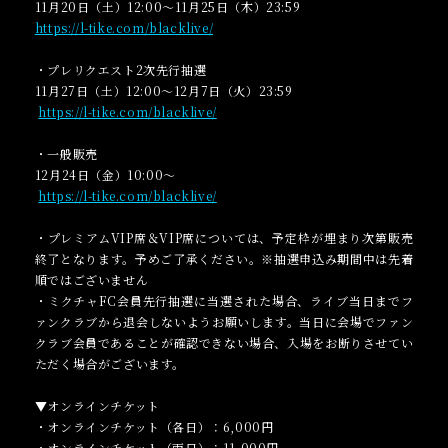
11月20日（土）12:00～11月25日（木）23:59
https://l-tike.com/blacklive/
・プレリクエスト2次先行抽選
11月27日（土）12:00～12月7日（火）23:59
https://l-tike.com/blacklive/
・一般販売
12月24日（金）10:00～
https://l-tike.com/blacklive/
・プレミアムVIP席＆VIP席については、予定枠が埋まり次第販売
終了となります。予めご了承ください。※抽選申込み期間中は先着
順ではございません
・ミクチャFC会員先行抽選に当選された場合、ライブ当日までフ
ァンクラブから退会しないようお願いします。当日に会場でファン
クラブ会員であることが確認できない場合、入場をお断りさせてい
ただく場合がございます。
▼オンラインチケット
・オンラインチケット（各日）：6,000円
・オンラインチケット（両日）：11,000円