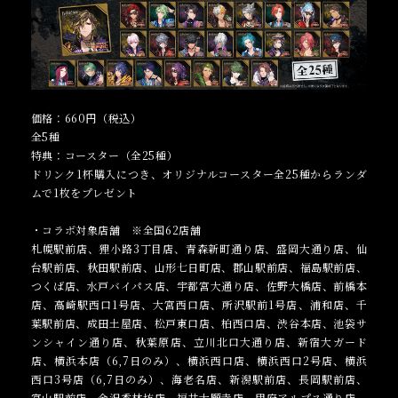
価格：660円（税込）
全5種
特典：コースター（全25種）
ドリンク1杯購入につき、オリジナルコースター全25種からランダ
ムで1枚をプレゼント
・コラボ対象店舗 ※全国62店舗
札幌駅前店、狸小路3丁目店、青森新町通り店、盛岡大通り店、仙
台駅前店、秋田駅前店、山形七日町店、郡山駅前店、福島駅前店、
つくば店、水戸バイパス店、宇都宮大通り店、佐野大橋店、前橋本
店、高崎駅西口1号店、大宮西口店、所沢駅前1号店、浦和店、千
葉駅前店、成田土屋店、松戸東口店、柏西口店、渋谷本店、池袋サ
ンシャイン通り店、秋葉原店、立川北口大通り店、新宿大ガード
店、横浜本店（6,7日のみ）、横浜西口店、横浜西口2号店、横浜
西口3号店（6,7日のみ）、海老名店、新潟駅前店、長岡駅前店、
富山駅前店、金沢香林坊店、福井大願寺店、甲府アルプス通り店、