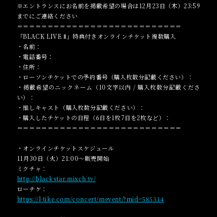
※エントランスにお名前を掲載希望の場合は12月23日（木）23:59
までにご連絡ください
＝＝＝＝＝＝＝＝＝＝＝＝＝＝＝＝＝＝＝＝＝＝＝＝＝＝＝
「BLACK LIVE Ⅱ」特典付きオンラインチケット複数購入
・名前：
・電話番号：
・住所：
・ローソンチケットでの予約番号（購入枚数分記載ください）：
・掲載希望のニックネーム（10文字以内 / 購入枚数分記載くださ
い）：
・推しキャスト（購入枚数分記載ください）：
・購入したチケットの日程（6日を1枚7日を2枚など）：
＝＝＝＝＝＝＝＝＝＝＝＝＝＝＝＝＝＝＝＝＝＝＝＝＝＝＝
・オンラインチケットスケジュール
11月30日（火）21:00～販売開始
ミクチャ：
http://blackstar.mixch.tv/
ローチケ：
https://l-tike.com/concert/mevent/?mid=585314