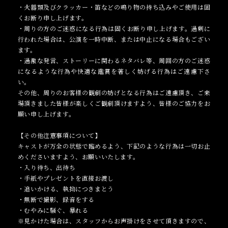
・火器類及びクラッカー・笛などの鳴り物の持ち込みやご使用は固
くお断り申し上げます。
・周りの方のご迷惑になる行為は固くお断り申し上げます。過剰に
行われた場合は、公演を一時中断、または中止になる場合もござい
ます。
・過激な発言、ストーリーに関わるネタバレ等、周囲の方のご迷惑
になるような行為や快適な鑑賞を著しく妨げる行為はご遠慮下さ
い。
その他、周りのお客様の観劇の妨げとなる行為はご遠慮頂き、ご来
場頂きました皆様が楽しくご観劇頂けますよう、皆様のご協力をお
願い申し上げます。
【その他注意事項について】
キャストが万全の状態で臨めるよう、下記のような行為は一切お止
めくださいますよう、お願いいたします。
・入り待ち、出待ち
・手紙やプレゼントを直接お渡し
・追いかける、執拗につきまとう
・無断で撮影、録音をする
・むやみに騒ぐ、暴れる
※見かけた場合は、スタッフからお声掛けをさせて頂きますので、