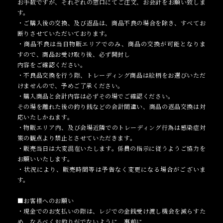
お手数ですが、それぞれの窓口にてご注文、お会計をお願い致しま
す。
・ご購入後の交換、及び返品は、商品不良の場合を除き、すべてお
断りさせていただいております。
・商品不良は当日物販エリアでのみ、商品の交換が可能となりま
すので、商品お受け取り後、必ず開封し
内容をご確認ください。
・不良品交換を行う際、トレーディング商品は絵柄をお選びいただ
けませんので、予めご了承ください。
・購入商品と会計内容は必ずその場でご確認ください。
その場を離れた後の釣り銭などの会計間違い、商品の返品交換は対
応いたしかねます。
・物販エリア内、及び会場近隣でのトレーディング行為は感染症対
策の観点より禁止とさせていただきます。
・販売当日は大変混在いたします。係員の指示に従うようご協力を
お願いいたします。
・状況により、販売時間等は予告なく変更になる場合がございま
す。
■お客様へのお願い
・現金でのお支払いの際は、レジでの金銭受け渡し機会を減らすた
め、なるべくお釣りがでないように、事前に