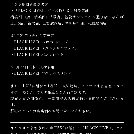
コラボ期間延長が決定！
・「BLACK LIVEⅡ」グッズ取り扱い対象店舗
横浜西口店、横浜西口2号店、池袋サンシャイン通り店、なんば
HIPS店、新栄店、三宮駅前店、博多駅前店、札幌駅前店
※1月21日（金）入荷予定
・BLACK LIVEⅡ 57mm缶バッジ
・BLACK LIVEⅡ メタルクリアファイル
・BLACK LIVEⅡ パンフレット
※1月27日（木）入荷予定
・BLACK LIVEⅡ アクリルスタンド
また、上記8店舗にて1月27日以降随時、カラオケまねきねこコラ
ボグッズについても再生産分を入荷予定です。
現在大雪の関係で、 一部商品の入荷が遅れる可能性がございま
す。
詳細については各店舗へお問い合わせください。
▼カラオケまねきねこ全国550店舗にて「BLACK LIVE Ⅱ」ライ
ブビューイング視聴ルームを期間限定でオープン！