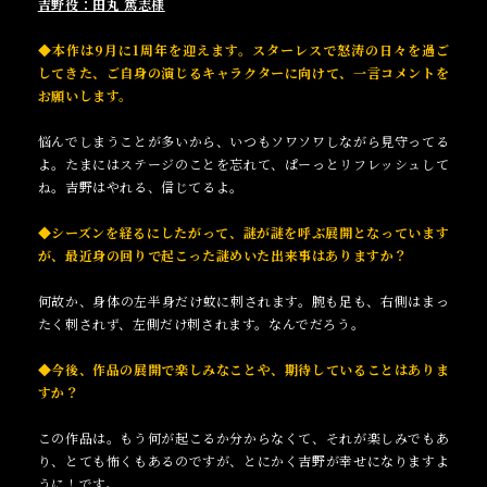
吉野役：田丸 篤志様
◆本作は9月に1周年を迎えます。スターレスで怒涛の日々を過ご
してきた、ご自身の演じるキャラクターに向けて、一言コメントを
お願いします。
悩んでしまうことが多いから、いつもソワソワしながら見守ってる
よ。たまにはステージのことを忘れて、ぱーっとリフレッシュして
ね。吉野はやれる、信じてるよ。
◆シーズンを経るにしたがって、謎が謎を呼ぶ展開となっています
が、最近身の回りで起こった謎めいた出来事はありますか？
何故か、身体の左半身だけ蚊に刺されます。腕も足も、右側はまっ
たく刺されず、左側だけ刺されます。なんでだろう。
◆今後、作品の展開で楽しみなことや、期待していることはありま
すか？
この作品は。もう何が起こるか分からなくて、それが楽しみでもあ
り、とても怖くもあるのですが、とにかく吉野が幸せになりますよ
うに！です。