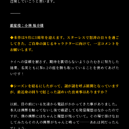
注視していこうと思います。
――――――――――
銀星役：小林 裕介様
◆本作は9月に1周年を迎えます。スターレスで怒涛の日々を過ご
してきた、ご自身の演じ
るキャラクターに向けて、一言コメントを
お願いします。
ケイへの信頼を崩さず、期待を裏切らないようひたむきに努力した
結果、名実ともにNo.2の座を勝ち取っていることを褒めてあげた
いです！
◆シーズンを経るにしたがって、謎が謎を呼ぶ展開となっています
が、最近身の回りで起
こった謎めいた出来事はありますか？
以前、目の前にいる友達から電話がかかってきた事がありました。
本人は携帯を触ってないし後で確認しても発信履歴はなかったので
すが、僕の携帯にはちゃんと履歴が残っていて。その場で掛けなお
してみたらその人の携帯がちゃんと鳴って………あれは何だったん
でしょう。