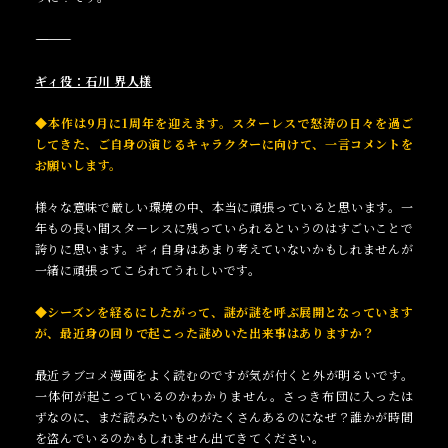
――――――――――
ギィ
役：石川 界人様
◆本作は9月に1周年を迎えます。スターレスで怒涛の日々を過ご
してきた、ご自身の演じるキャラクターに向けて、一言コメントを
お願いします。
様々な意味で厳しい環境の中、本当に頑張っていると思います。一
年もの長い間スターレスに残っていられるというのはすごいことで
誇りに思います。ギィ自身はあまり考えていないかもしれませんが
一緒に頑張ってこられてうれしいです。
◆シーズンを経るにしたがって、謎が謎を呼ぶ展開となっています
が、最近身の回りで起こった謎めいた出来事はありますか？
最近ラブコメ漫画をよく読むのですが気が付くと外が明るいです。
一体何が起こっているのかわかりません。さっき布団に入ったは
ずなのに、まだ読みたいものがたくさんあるのになぜ？誰かが時間
を盗んでいるのかもしれません出てきてください。