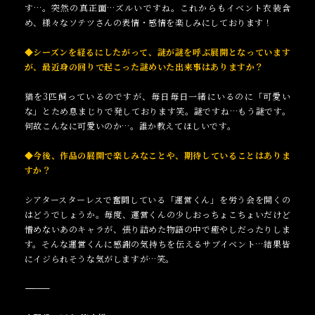
す…。突然の真正面…ズルいですね。これからもイベント衣装含
め、様々なソテツさんの表情・感情を楽しみにしております！
◆シーズンを経るにしたがって、謎が謎を呼ぶ展開となっています
が、最近身の回りで起こった謎めいた出来事はありますか？
猫を3匹飼っているのですが、毎日毎日一緒にいるのに「可愛い
な」とため息まじりで発しております笑。謎ですね…もう謎です。
何故こんなに可愛いのか…。誰か教えてほしいです。
◆今後、作品の展開で楽しみなことや、期待していることはありま
すか？
シアタースターレスで奮闘している「運営くん」を労う会を開くの
はどうでしょうか。毎度、運営くんの少しおっちょこちょいだけど
憎めないあのキャラが、張り詰めた物語の中で癒やしだったりしま
す。そんな運営くんに感謝の気持ちを伝えるサブイベント…結果皆
にイジられそうな気がしますが…笑。
――――――――――