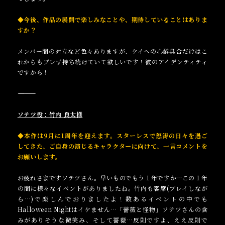
◆今後、作品の展開で楽しみなことや、期待していることはありま
すか？
メンバー間の対立など色々ありますが、ケイへの心酔具合だけはこ
れからもブレず持ち続けていて欲しいです！彼のアイデンティティ
ですから！
――――――――――
ソテツ役：竹内 良太様
◆本作は9月に1周年を迎えます。スターレスで怒涛の日々を過ご
してきた、ご自身の演じるキャラクターに向けて、一言コメントを
お願いします。
お疲れさまですソテツさん。早いものでもう１年ですか…この１年
の間に様々なイベントがありましたね。竹内も客席(プレイしなが
ら…)で楽しんでおりましたよ！数あるイベントの中でも
Halloween Nightはイケません…「薔薇と怪物」ソテツさんの含
みがありそうな微笑み、そして薔薇…反則ですよ、ええ反則で