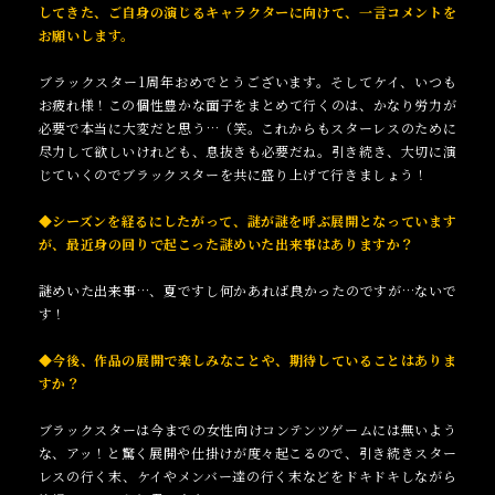
してきた、ご自身の演じ
るキャラクターに向けて、一言コメントを
お願いします。
ブラックスター1周年おめでとうございます。そしてケイ、いつも
お疲れ様！この個性豊かな面子をまとめて行くのは、かなり労力が
必要で本当に大変だと思う…（笑。これからもスターレスのために
尽力して欲しいけれども、息抜きも必要だね。引き続き、大切に演
じていくのでブラックスターを共に盛り上げて行きましょう！
◆シーズンを経るにしたがって、謎が謎を呼ぶ展開となっています
が、最近身の回りで起こった謎めいた出来事はありますか？
謎めいた出来事…、夏ですし何かあれば良かったのですが…ないで
す！
◆今後、作品の展開で楽しみなことや、期待していることはありま
すか？
ブラックスターは今までの女性向けコンテンツゲームには無いよう
な、アッ！と驚く展開や仕掛けが度々起こるので、引き続きスター
レスの行く末、ケイやメンバー達の行く末などをドキドキしながら