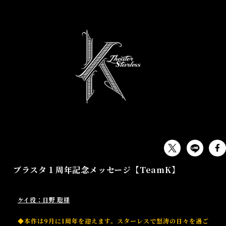
OTHER
ブラスタ１周年記念メッセージ【TeamK】
ケイ役：日野 聡様
◆本作は9月に1周年を迎えます。スターレスで怒涛の日々を過ご