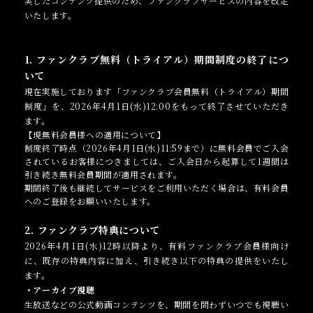
実したコンテンツ提供のため、ファンクラブサービスの内容を改定
いたします。
1. ファンクラブ無料（トライアル）期間制度の
終了
につ
いて
現在実施しております「ファンクラブ会員無料（トライアル）期間
制度」を、2026年
4月1日
(水)12:00をもって
終了
させていただき
ます。
【現無料会員様への適用について】
制度
終了
時点（2026年
4月1日(水)
11:59まで）に無料会員でご入会
されているお客様につきましては、ご入会日から起算して1週間は
引き続き無料会員期間が適用されます。
期間終了後も継続してサービスをご利用いただく場合は、有料会員
へのご登録をお願いいたします。
2. ファンクラブ特典について
2026年
4月1日(水)12時以降
より、有料ファンクラブ会員様向け
に、既存の特典内容に加え、引き続き以下の特典の提供をいたし
ます。
・アーカイブ視聴
生放送などの公式動画コンテンツを、期間を問わずいつでも視聴い