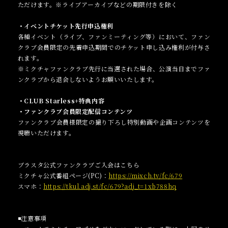
ただけます。※ライブアーカイブなどの期限付きを除く
・イベントチケット先行申込権利
各種イベント（ライブ、ファンミーティング等）において、ファン
クラブ会員限定の先着申込期間でのチケット申し込み権利が付与さ
れます。
※ミクチャファンクラブ先行に当選された場合、公演当日までファ
ンクラブから退会しないようお願いいたします。
・CLUB Starless+特典内容
・ファンクラブ会員限定配信コンテンツ
ファンクラブ会員様限定の撮り下ろし特別動画や企画コンテンツを
視聴いただけます。
ブラスタ公式ファンクラブご入会はこちら
ミクチャ公式番組ページ(PC)：
https://mixch.tv/fc/679
スマホ：
https://tkul.adj.st/fc/679?adj_t=1xb788hq
◾️注意事項