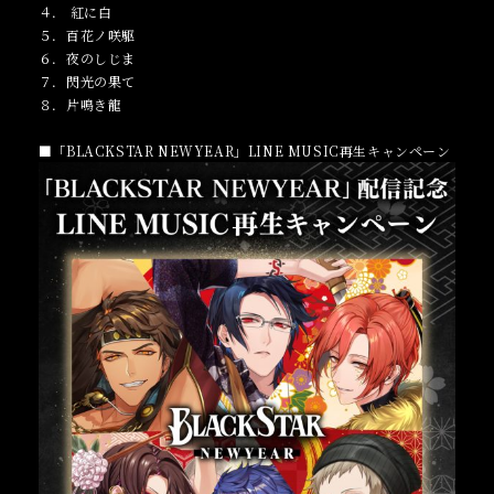
４． 紅に白
５．百花ノ咲駆
６．夜のしじま
７．閃光の果て
８．片鳴き龍
■「BLACKSTAR NEWYEAR」LINE MUSIC再生キャンペーン