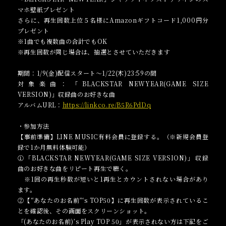
マホ壁紙プレゼント
さらに、再生回数上位５名様に
Amazonギフトコード1,000円分
プレゼント
※1曲でも複数曲の合計でもOK
※再生回数が同じ場合は、抽選とさせていただきます
期間：1/9(金)配信スタート～1/22(木)23:59の間
対象楽曲：「BLACKSTAR NEWYEAR(GAME SIZE
VERSION)」収録曲の
お好きな曲
アルバムURL：
https://linkco.re/B5R6PdDq
・参加方法
【事前準備】LINE MUSIC有料会員に登録する。（※新規会員登
録で1か月無料体験可能）
①「BLACKSTAR NEWYEAR(GAME SIZE VERSION)」収録
曲の
お好きな曲
をリピート再生で聴く。
※1回の再生秒数が短いと1再生とカウントされない場合があり
ます。
②【“あなたのお名前”‘s TOP50】に再生回数が表示されているこ
とを確認後、その画面をスクリーンショット。
「(あなたのお名前)’s Play TOP 50」が表示されない方は下記をご